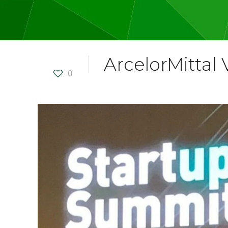
ArcelorMittal
0