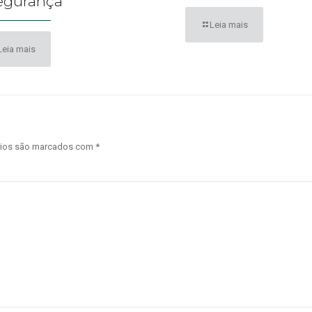
egurança
Leia mais
Leia mais
rios são marcados com
*