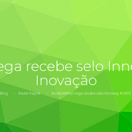
Vega recebe selo I
Inovação
Blog
Radar Kapok
ArcelorMittal Vega recebe selo Innoway ACATE