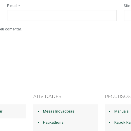
E-mail
*
Site
 eu comentar.
ATIVIDADES
RECURSOS
ar
Mesas Inovadoras
Manuais
Hackathons
Kapok Ra