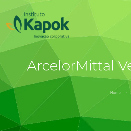
ArcelorMittal 
Home