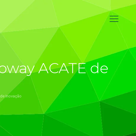
nnoway ACATE de
 de Inovação