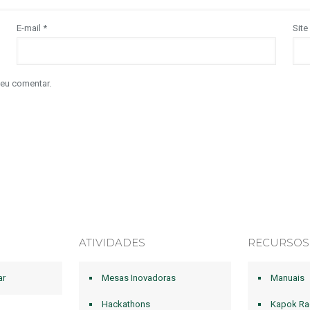
E-mail
*
Site
 eu comentar.
ATIVIDADES
RECURSOS
ar
Mesas Inovadoras
Manuais
Hackathons
Kapok Ra