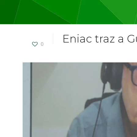
Eniac traz a 
0