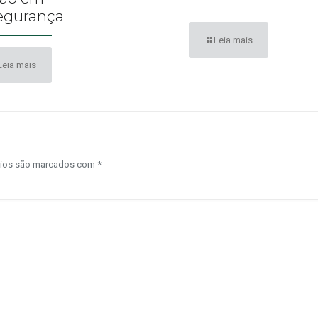
egurança
Leia mais
Leia mais
rios são marcados com
*