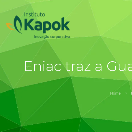
Eniac traz a G
Home