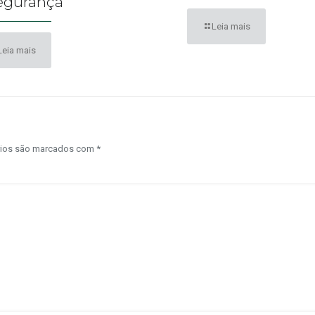
egurança
Leia mais
Leia mais
rios são marcados com
*