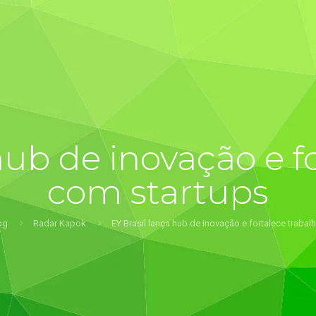
hub de inovação e f
com startups
og
Radar Kapok
EY Brasil lança hub de inovação e fortalece traba