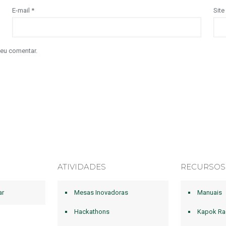
E-mail
*
Site
 eu comentar.
ATIVIDADES
RECURSOS
ar
Mesas Inovadoras
Manuais
Hackathons
Kapok Ra