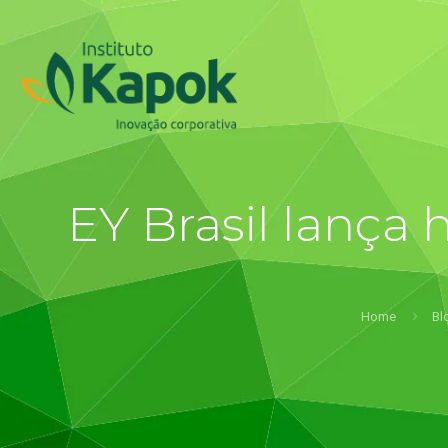
EY Brasil lança 
Home
Bl