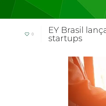
EY Brasil lan
0
startups