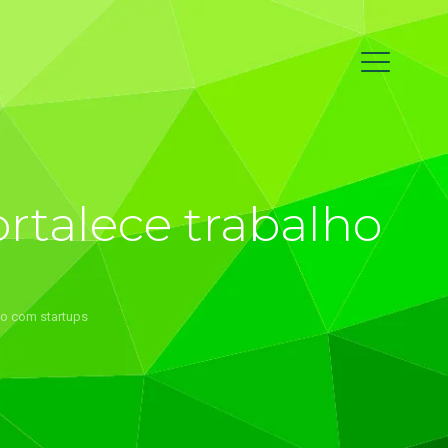
ortalece trabalho
lho com startups