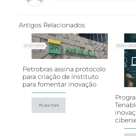
Artigos Relacionados
31/01/2023
30/01/202
Petrobras assina protocolo
para criação de instituto
para fomentar inovação
Progra
Tenabl
Leia mais
inova
cibers