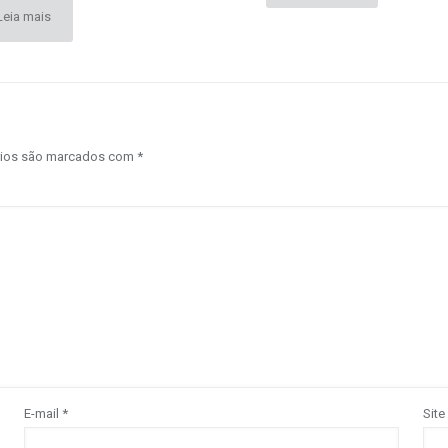
Leia mais
rios são marcados com
*
E-mail
*
Site