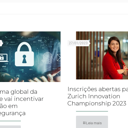
3
27/01/2023
Inscrições abertas p
ma global da
Zurich Innovation
e vai incentivar
Championship 2023
ção em
egurança
Leia mais