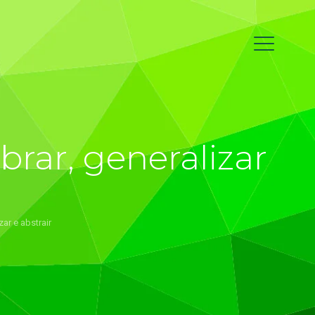
brar, generalizar
zar e abstrair