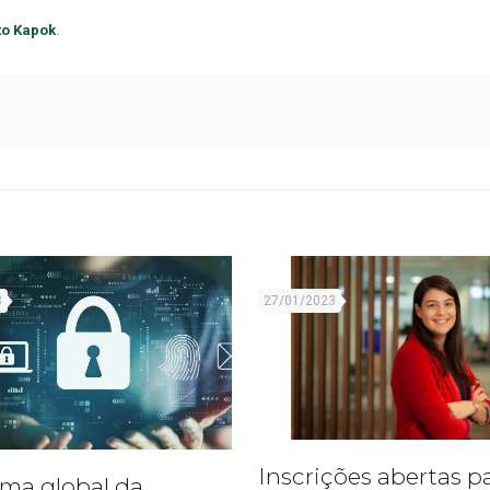
uto Kapok
.
3
27/01/2023
Inscrições abertas p
ma global da