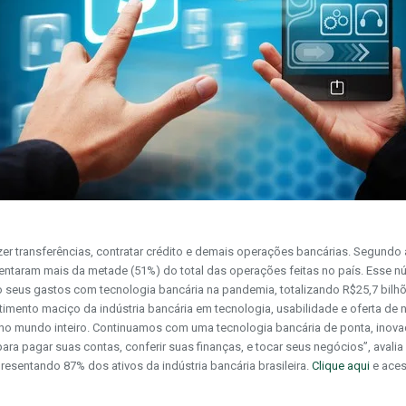
 fazer transferências, contratar crédito e demais operações bancárias. Segund
sentaram mais da metade (51%) do total das operações feitas no país. Esse n
 seus gastos com tecnologia bancária na pandemia, totalizando R$25,7 bilh
imento maciço da indústria bancária em tecnologia, usabilidade e oferta de
o mundo inteiro. Continuamos com uma tecnologia bancária de ponta, inovad
ra pagar suas contas, conferir suas finanças, e tocar seus negócios”, avalia
esentando 87% dos ativos da indústria bancária brasileira.
Clique aqui
e aces