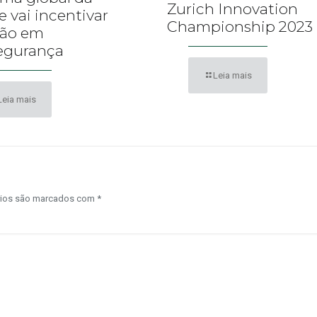
Zurich Innovation
e vai incentivar
Championship 2023
ção em
egurança
Leia mais
Leia mais
rios são marcados com
*