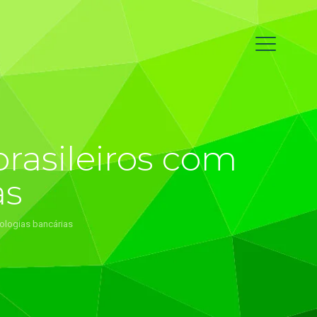
rasileiros com
as
ologias bancárias