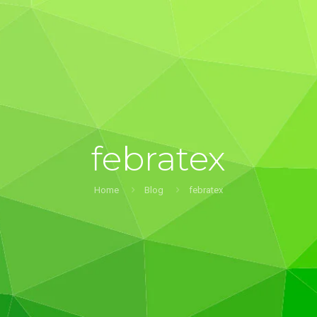
febratex
Home
Blog
febratex