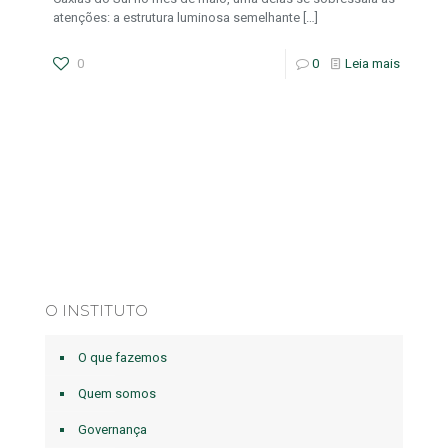
atenções: a estrutura luminosa semelhante
[…]
0
0
Leia mais
O INSTITUTO
O que fazemos
Quem somos
Governança