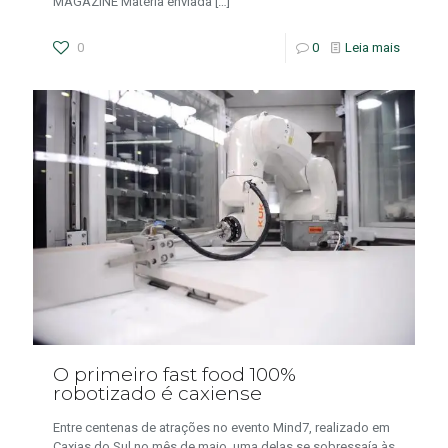
MAGAZINE Matéria enviada
[…]
0
0
Leia mais
O primeiro fast food 100%
robotizado é caxiense
Entre centenas de atrações no evento Mind7, realizado em
Caxias do Sul no mês de maio, uma delas se sobressaía às