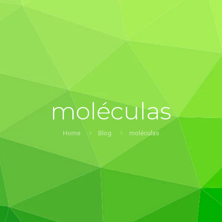
moléculas
Home
Blog
moléculas