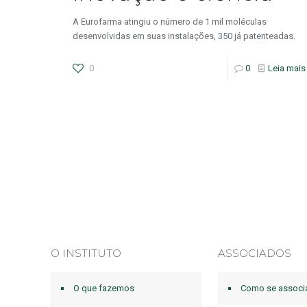
A Eurofarma atingiu o número de 1 mil moléculas
desenvolvidas em suas instalações, 350 já patenteadas.
0
0
Leia mais
O INSTITUTO
ASSOCIADOS
O que fazemos
Como se associ