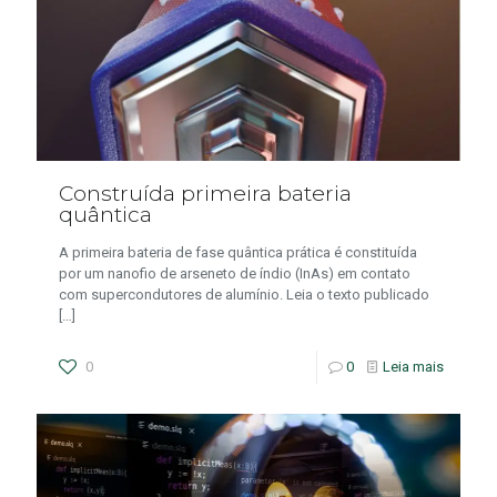
Construída primeira bateria
quântica
A primeira bateria de fase quântica prática é constituída
por um nanofio de arseneto de índio (InAs) em contato
com supercondutores de alumínio. Leia o texto publicado
[…]
0
0
Leia mais