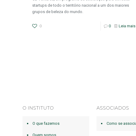
startups de todo o território nacional a um dos maiores
grupos de beleza do mundo.
0
0
Leia mais
O INSTITUTO
ASSOCIADOS
O que fazemos
Como se associ
Quem somos