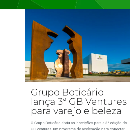
Grupo Boticário
lança 3ª GB Ventures
para varejo e beleza
O Grupo Boticário abriu as inscrições para a 3ª edição do
GB Ventures, um programa de aceleração para conectar