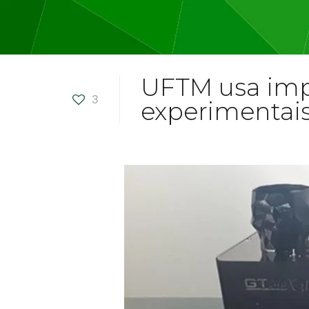
UFTM usa impr
3
experimentai