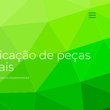
icação de peças
ais
carros experimentais