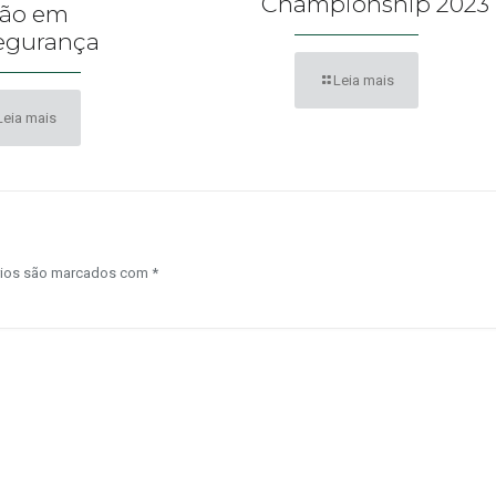
Championship 2023
ção em
egurança
Leia mais
Leia mais
rios são marcados com
*