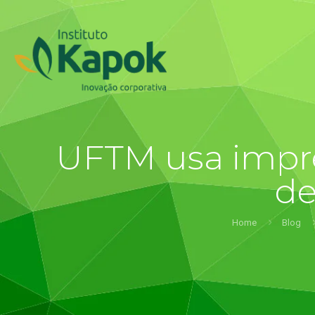
UFTM usa impre
de
Home
Blog