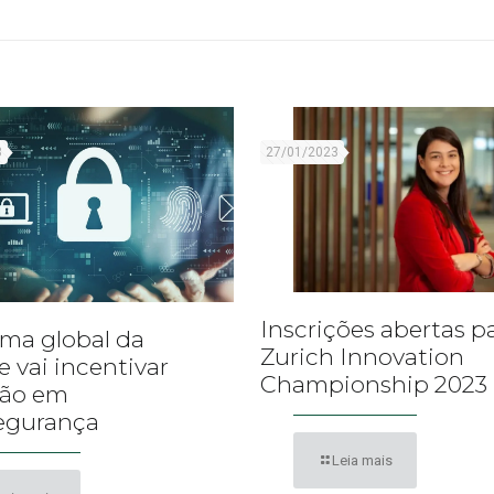
3
27/01/2023
Inscrições abertas p
ma global da
Zurich Innovation
e vai incentivar
Championship 2023
ção em
egurança
Leia mais