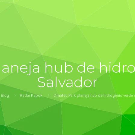
laneja hub de hidr
Salvador
Blog
Radar Kapok
Cimatec Park planeja hub de hidrogênio verde