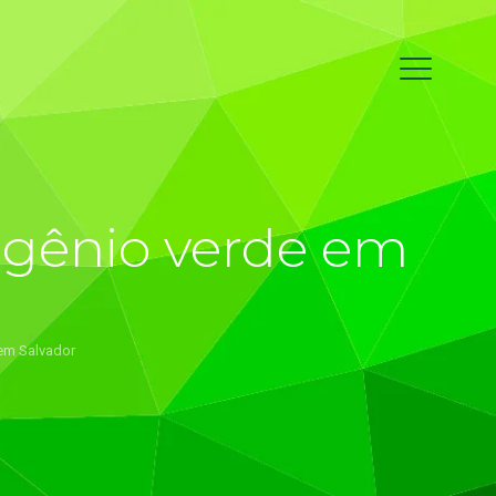
ogênio verde em
 em Salvador