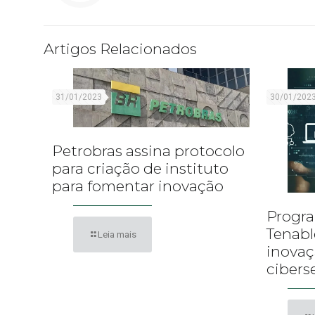
Artigos Relacionados
31/01/2023
30/01/202
Petrobras assina protocolo
para criação de instituto
para fomentar inovação
Progra
Tenabl
Leia mais
inova
cibers