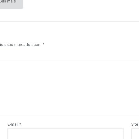
Leia mais
rios são marcados com
*
E-mail
*
Site