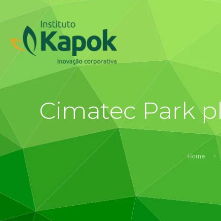
Cimatec Park p
Home