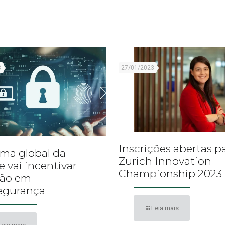
3
27/01/2023
Inscrições abertas p
ma global da
Zurich Innovation
e vai incentivar
Championship 2023
ção em
egurança
Leia mais