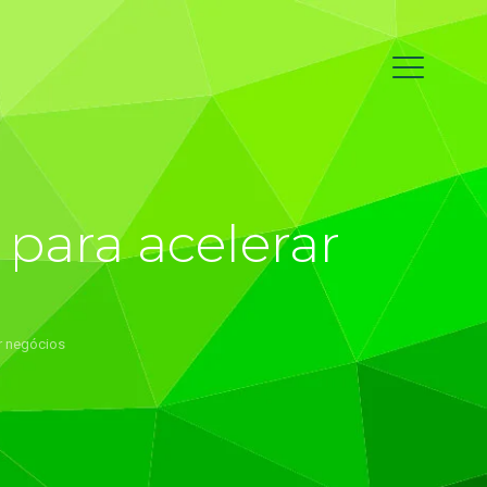
 para acelerar
r negócios