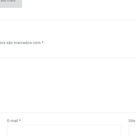
Leia mais
rios são marcados com
*
E-mail
*
Site