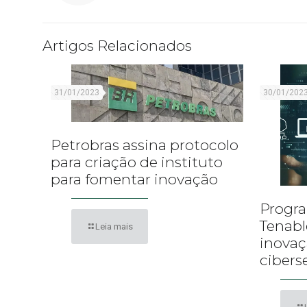
Artigos Relacionados
31/01/2023
30/01/202
Petrobras assina protocolo
para criação de instituto
para fomentar inovação
Progra
Tenabl
Leia mais
inova
cibers