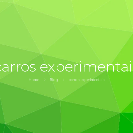
carros experimentai
Home
Blog
carros experimentais