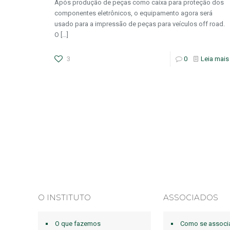
Após produção de peças como caixa para proteção dos
componentes eletrônicos, o equipamento agora será
usado para a impressão de peças para veículos off road.
O
[…]
3
0
Leia mais
O INSTITUTO
ASSOCIADOS
O que fazemos
Como se associ