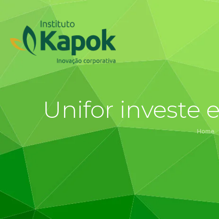
Unifor investe 
Home