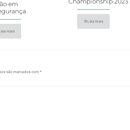
Championship 2023
ção em
egurança
Leia mais
Leia mais
rios são marcados com
*