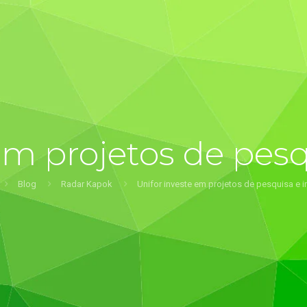
em projetos de pes
Blog
Radar Kapok
Unifor investe em projetos de pesquisa e 